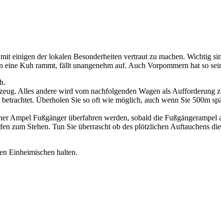
ch mit einigen der lokalen Besonderheiten vertraut zu machen. Wichtig 
ien eine Kuh rammt, fällt unangenehm auf. Auch Vorpommern hat so sein
h.
rzeug. Alles andere wird vom nachfolgenden Wagen als Aufforderung 
 betrachtet. Überholen Sie so oft wie möglich, auch wenn Sie 500m sp
ner Ampel Fußgänger überfahren werden, sobald die Fußgängerampel au
fen zum Stehen. Tun Sie überrascht ob des plötzlichen Auftauchens di
en Einheimischen halten.