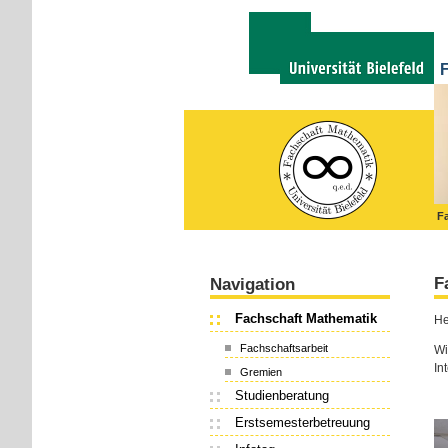
F
Fa
F
Navigation
Fachschaft Mathematik
He
Fachschaftsarbeit
Wi
In
Gremien
Studienberatung
Erstsemesterbetreuung