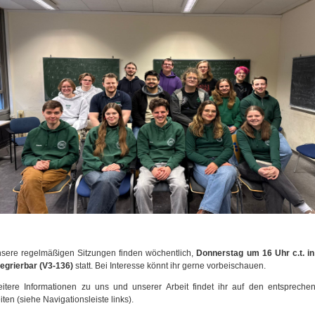
sere regelmäßigen Sitzungen finden wöchentlich,
Donnerstag um 16 Uhr c.t. in
tegrierbar (V3-136)
statt. Bei Interesse könnt ihr gerne vorbeischauen.
itere Informationen zu uns und unserer Arbeit findet ihr auf den entspreche
iten (siehe Navigationsleiste links).