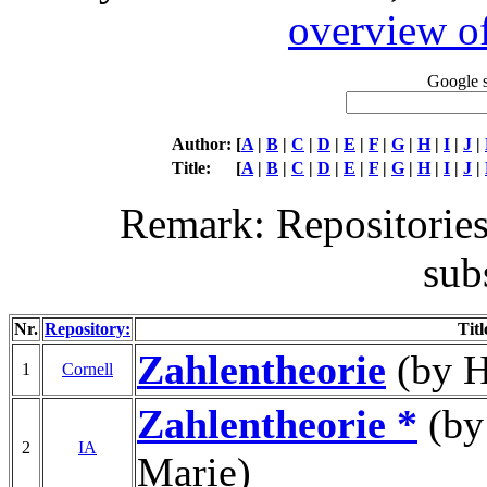
overview of
Google se
Author:
[
A
|
B
|
C
|
D
|
E
|
F
|
G
|
H
|
I
|
J
|
Title:
[
A
|
B
|
C
|
D
|
E
|
F
|
G
|
H
|
I
|
J
|
Remark: Repositories
sub
Nr.
Repository:
Titl
Zahlentheorie
(by H
1
Cornell
Zahlentheorie *
(by
2
IA
Marie)