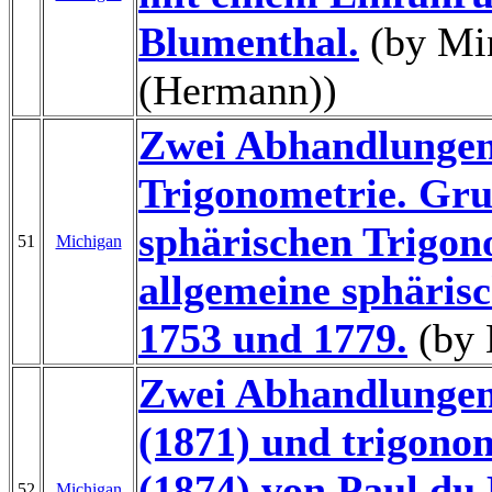
Blumenthal.
(by Mi
(Hermann))
Zwei Abhandlungen
Trigonometrie. Gr
sphärischen Trigon
51
Michigan
allgemeine sphäris
1753 und 1779.
(by 
Zwei Abhandlungen
(1871) und trigono
(1874) von Paul du
52
Michigan