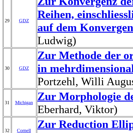
Zur Konvergenz der
Reihen, einschliess
29
GDZ
auf dem Konvergen
Ludwig)
Zur Methode der or
in mehrdimension
30
GDZ
Portzehl, Willi Augu
Zur Morphologie der
31
Michigan
Eberhard, Viktor)
Zur Reduction Ellip
32
Cornell