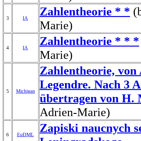
Zahlentheorie * *
(b
3
IA
Marie)
Zahlentheorie * * *
4
IA
Marie)
Zahlentheorie, von
Legendre. Nach 3 Au
5
Michigan
übertragen von H. 
Adrien-Marie)
Zapiski naucnych 
6
EuDML