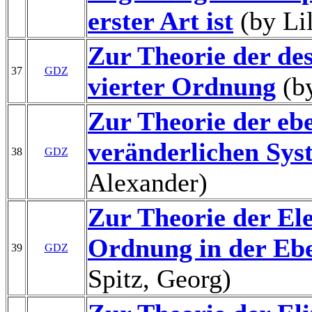
erster Art ist
(by Lil
Zur Theorie der de
37
GDZ
vierter Ordnung
(b
Zur Theorie der eb
veränderlichen Sys
38
GDZ
Alexander)
Zur Theorie der El
Ordnung in der Eb
39
GDZ
Spitz, Georg)