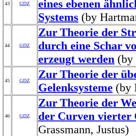
eines ebenen ähnlic
43
GDZ
Systems
(by Hartma
Zur Theorie der Str
durch eine Schar v
44
GDZ
erzeugt werden
(by 
Zur Theorie der üb
45
GDZ
Gelenksysteme
(by 
Zur Theorie der We
der Curven vierte
46
GDZ
Grassmann, Justus)