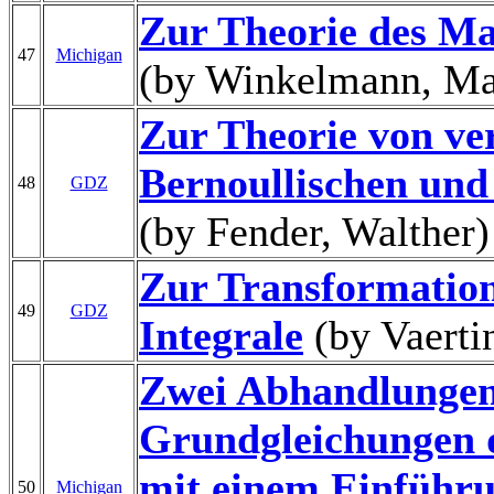
Zur Theorie des Ma
47
Michigan
(by Winkelmann, M
Zur Theorie von ve
Bernoullischen und
48
GDZ
(by Fender, Walther)
Zur Transformation
49
GDZ
Integrale
(by Vaerti
Zwei Abhandlungen
Grundgleichungen 
mit einem Einführ
50
Michigan