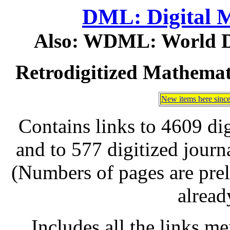
DML: Digital 
Also: WDML: World Di
Retrodigitized Mathema
New items here since 
Contains links to 4609 di
and to 577 digitized jour
(Numbers of pages are prel
alread
Includes all the links m