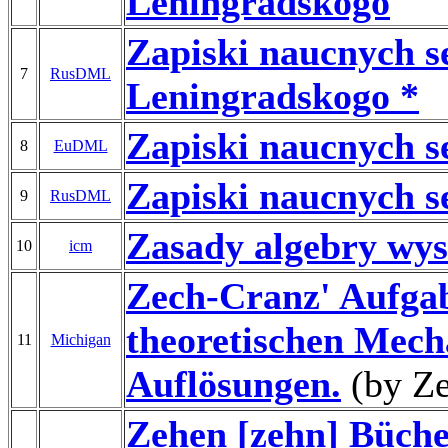
Leningradskogo
Zapiski naucnych 
7
RusDML
Leningradskogo *
Zapiski naucnych 
8
EuDML
Zapiski naucnych 
9
RusDML
Zasady algebry wys
10
icm
Zech-Cranz' Aufga
theoretischen Mech
11
Michigan
Auflösungen.
(by Ze
Zehen [zehn] Büche