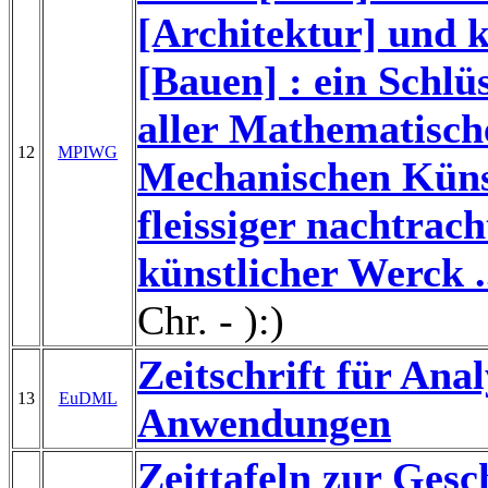
[Architektur] und 
[Bauen] : ein Schlü
aller Mathematisc
12
MPIWG
Mechanischen Künst
fleissiger nachtrac
künstlicher Werck .
Chr. - ):)
Zeitschrift für Anal
13
EuDML
Anwendungen
Zeittafeln zur Gesc