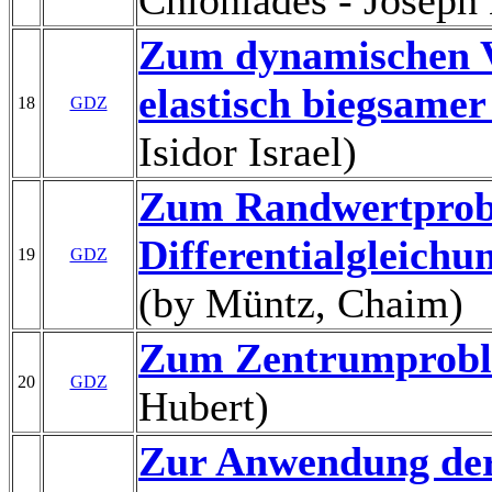
Chioniades - Joseph 
Zum dynamischen Ve
elastisch biegsamer
18
GDZ
Isidor Israel)
Zum Randwertprobl
Differentialgleich
19
GDZ
(by Müntz, Chaim)
Zum Zentrumprob
20
GDZ
Hubert)
Zur Anwendung der 