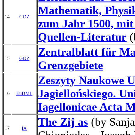
Mathematik, Physik
14
GDZ
zum Jahr 1500, mit
Quellen-Literatur
(
Zentralblatt für M
15
GDZ
Grenzgebiete
Zeszyty Naukowe U
Jagiellońskiego. Uni
16
EuDML
Iagellonicae Acta 
The Zij as
(by Sanja
17
IA