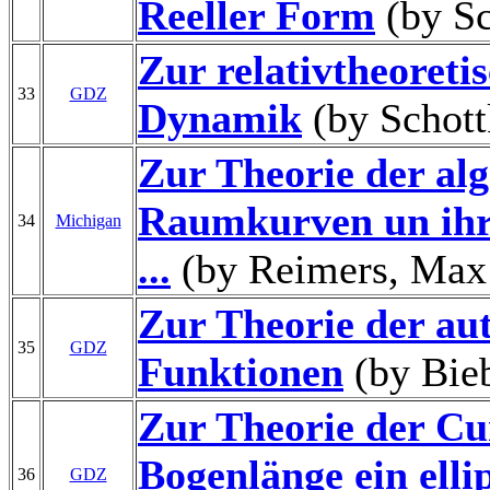
Reeller Form
(by Sc
Zur relativtheoreti
33
GDZ
Dynamik
(by Schott
Zur Theorie der al
Raumkurven un ihr
34
Michigan
...
(by Reimers, Max
Zur Theorie der a
35
GDZ
Funktionen
(by Bie
Zur Theorie der Cu
Bogenlänge ein ellip
36
GDZ